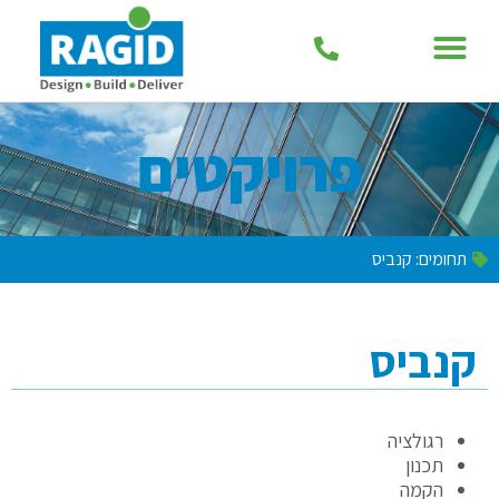
פרויקטים
תחומים:
קנביס
קנביס
רגולציה
תכנון
הקמה