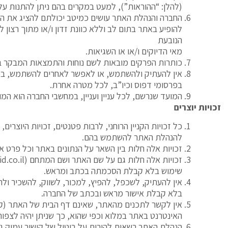
(להלן: “ההוראות”), למעט במקרים בהם ניתן להתנות 
החברה והנהלת האתר עושים כמיטב יכולתם להציג את המי
להופיע באתר בתום לב וללא כוונת זדון ו/או מתוך רצון 
הנובעת
מאי הדיוקים ו/או או השגיאות.
כותרות הפרקים מובאות לשם נוחות והתמצאות המבקר ב
אין להעתיק ולהשתמש, או לאפשר לאחרים להשתמש, בכל
בפרסומי דפוס וכיו”ב, לכל מטרה אחרת.
המועד שנרשם, לכל עניין ועניין, במחשבי החברה הוא המ
זכויות יוצרים
כל זכויות הקניין הרוחני, לרבות פטנטים, זכויות היוצ
להנהלת האתר להשתמש בהם.
זכויות אלה חלות בין השאר על הנתונים באתר וכל פרט 
זכויות אלה חלות גם על שם האתר ושם המתחם (
id.co.il
שימוש בלא קבלת הסכמתה בכתב ומראש.
אין להעתיק, לשכפל, להפיץ, למכור, לשווק, להשכיר ולת
בלא קבלת אישור מראש ובכתב של החברה.
אין לקשר לתכנים מהאתר, שאינם דף הבית של האתר (קיש
האינטרנט באתר במלוא וכפי שהוא, כך שניתן יהיה לצפ
הנהלת האתר רשאית להורות על ביטול של קישור עמוק ג