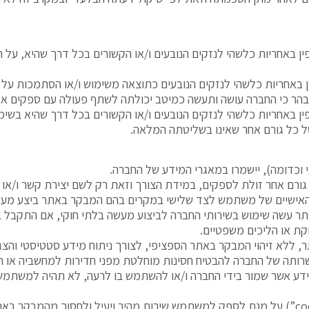
פין באחריות כלשהי לנזקים הנובעים ו/או הקשורים בכל דרך שהיא, על
ין באחריות כלשהי לנזקים הנובעים כתוצאה משימוש ו/או הסתמכות על
בהר כי החברה עושה ותעשה כמיטב יכולתה לשתף פעולה עם ספקים אמינ
ין באחריות כלשהי לנזקים הנובעים ו/או הקשורים בכל דרך שהיא בשימו
 כל גורם אחר שאינו בשליטתה המלאה.
וכדומה), יישמרו במאגרי המידע של החברה.
גורם אחר זולת לספקים, במידת הצורך וזאת רק לשם
יצירת קשר ו/או 
האישיים של משתמש לצד שלישי במקרים בהם המבקר באתר ביצע מעשה
ר עשה שימוש בשירותי החברה לביצוע מעשה בלתי חוקי, אם התקבל בי
ת או הליכים משפטיים.
לא זיהוי המבקר באתר הספציפי, לצורך ניתוח מידע סטטיסטי והצגתו
רותה של החברה להבטיח חסינות מוחלטת מפני חדירות למחשביה או ח
מידע אשר שמור בידי החברה ו/או להשתמש בו לרעה, לא תהיה למשתמש
co
”) על מנת לספק למשתמש שירות מהיר ויעיל ולחסוך מהמבקר באתר 