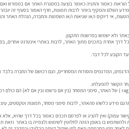
על הוראות כאמור והתניה כאמור בוצעה במסגרת האתר אם במפורש וא
דע השלם והמקיף ביותר לרבות תמונות, חרף האמור בסעיף זה יובהר, 
להטעות, אי דיוקים ו/או שגיאות ו/או השמטות והחברה, הנהלת האתר וה
אתר ולא ישמשו בפרשנות התקנון.
 דרך אחרת בתכנים מתוך האתר, לרבות באתרי אינטרנט אחרים, בפר
ועד הקובע לכל דבר.
רים, הדגמים, המדגמים והסודות המסחריים, הנם רכושם של החברה בלבד 
אחר הקשור להפעלתו.
rag
) של האתר, סימני המסחר (בין אם נרשמו ובין אם לא) הם כולם ר
רגם מידע כלשהו מהאתר, לרבות סימני מסחר, תמונות וטקסטים, עיצוב
ור עמוק) ואין להציג או לפרסם תכנים כאמור בכל דרך שהיא, אלא א
ות ולהשתמש בו באופן הזהה לחלוטין לשימוש ולצפייה בו באתר וזאת
ם לאחר מתן הסכמתה וזאת לפי שיקול דעתה הבלעדי ובמקרב זה לא תהי