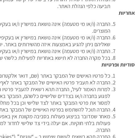
תביעה כלפי הנהלת האתר.
אחריות
החברה (ו/או מי מטעמה) אינה נושאת במישרין ו/או בעקי
המוצרים.
החברה (ו/או מי מטעמה) אינה נושאת במישרין או בעקיפ
שאליהם ניתן להגיע באמצעות איזה מהשירותים באתר. יו
החברה (ו/או מי מטעמה) אינה נושאת במישרין ו/או בעקיפ
בכל מקרה החברה לא תישא באחריות לפעילות כלשהי של
סודיות ופרטיות
כל פרטיו האישים של המבקר באתר (שם, דואר אלקטרוני 
החברה לא תעביר פרטיו האישיים של המבקר באתר לאף 
למרות האמור לעיל, החברה תהא רשאית להעביר פרטיו 
לפגוע בחברה ו/או בצדדים שלישיים כלשהם, המבקר באת
למסור את פרטי המבקר באתר לצד שלישי וכן בכל מחלוק
החברה תוכל להשתמש בפרטיו האישיים של המבקר באתר, ל
מאחר שמדובר בביצוע פעולות בסביבה מקוונת אין באפש
פעולות בלתי חוקיות. אם יעלה בידי צד שלישי לחדור ל
החברה.
החברה תהא רשאית לעשות שימוש ב – “עוגיות” (“
okies