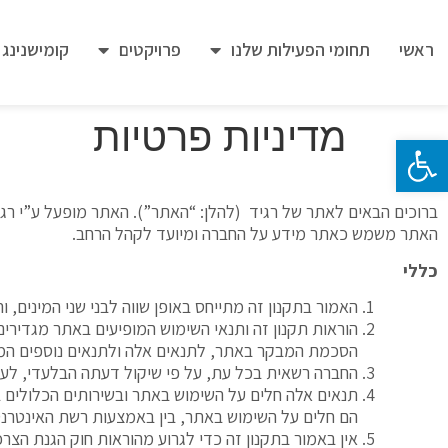
ראשי
תחומי הפעילות שלנו
פרויקטים
קומישנינג
מדיניות פרטיות
פתח סרגל נגישות
ברוכים הבאים לאתר של רגיד (להלן: “האתר”). האתר מופעל ע”י רגי
האתר משמש כאתר מידע על החברה ומיועד לקהל הרחב.
כללי
האמור בתקנון זה מתייחס באופן שווה לבני שני המינים, 
הוראות תקנון זה ותנאי השימוש המופיעים באתר מגדיר
הסכמת המבקר באתר, לתנאים אלה ולתנאים נוספים המו
החברה רשאית בכל עת, על פי שיקול דעתה הבלעדי, לעד
תנאים אלה חלים על השימוש באתר ובשירותים הכלולים ב
הם חלים על השימוש באתר, בין באמצעות רשת האינטרנט
אין באמור בתקנון זה כדי לגרוע מהוראות חוק הגנת הצרכן, התשמ”א-1981 (להלן: “חוק הגנת הצרכן”) והתקנות אשר הותקנו מ